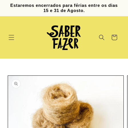
Saltar
Estaremos encerrados para férias entre os dias
para o
15 e 31 de Agosto.
conteúdo
Carrinho
Saltar para
a
informação
do produto