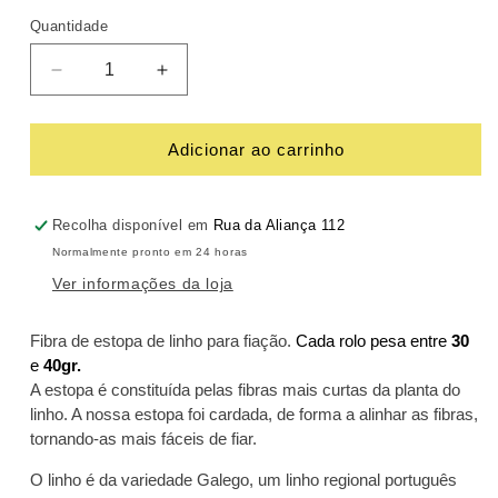
Quantidade
Diminuir
Aumentar
a
a
quantidade
quantidade
de
de
Adicionar ao carrinho
Estopa
Estopa
de
de
linho
linho
Recolha disponível em
Rua da Aliança 112
para
para
Normalmente pronto em 24 horas
fiação
fiação
Ver informações da loja
Fibra de estopa de linho para fiação.
Cada rolo pesa entre
30
e
40gr.
A estopa é constituída pelas fibras mais curtas da planta do
linho. A nossa estopa foi cardada, de forma a alinhar as fibras,
tornando-as mais fáceis de fiar.
O linho é da variedade Galego, um linho regional português