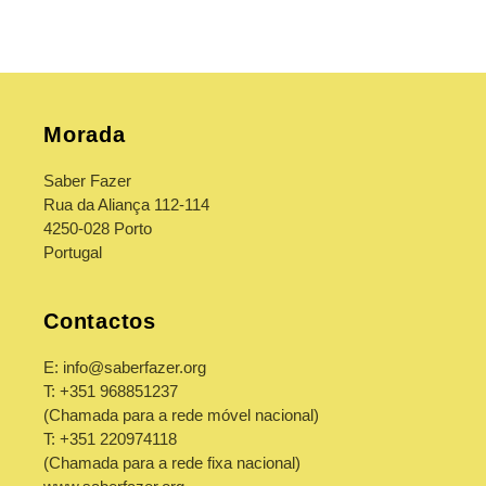
d
o
r
e
Morada
c
o
Saber Fazer
Rua da Aliança 112-114
l
4250-028 Porto
h
Portugal
í
v
Contactos
e
E: info@saberfazer.org
l
T: +351 968851237
(Chamada para a rede móvel nacional)
T: +351 220974118
(Chamada para a rede fixa nacional)