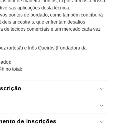
bastidor de madeira. Juntos, exploraremos a nossa
diversas aplicações desta técnica.
novos pontos de bordado, como também contribuirá
êxteis ancestrais, que enfrentam desafios
cia de tecidos comerciais e um mercado cada vez
éz (artesã) e Inês Queirós (Fundadora da
ado);
h no total;
nscrição
mento de inscrições