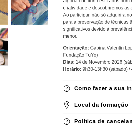
algodão ou linho esticados num 
2026
2026
criatividade e descobriremos as 
Ao participar, não só adquirirá 
para a preservação de técnicas t
significativos devido à prevalên
menor.
Orientação:
Gabina Valentín Lop
Fundação TuYo)
Dias:
14 de Novembro 2026 (sáb
Horário:
9h30-13h30 (sábado) / 4
Como fazer a sua i
Local da formação
Política de cancela