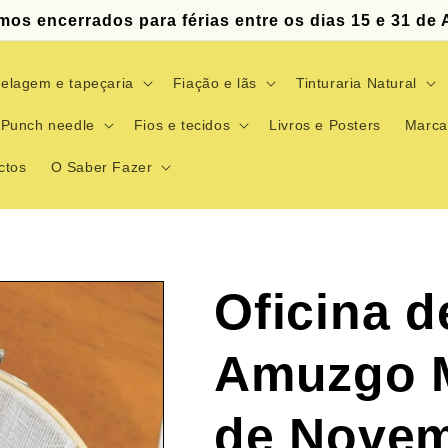
mos encerrados para férias entre os dias 15 e 31 de 
elagem e tapeçaria
Fiação e lãs
Tinturaria Natural
Punch needle
Fios e tecidos
Livros e Posters
Marca
ctos
O Saber Fazer
Oficina 
Amuzgo M
de Novem