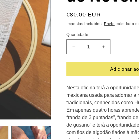
Preço
€80,00 EUR
normal
Impostos incluídos.
Envio
calculado na
Quantidade
Diminuir
Aumentar
a
a
quantidade
quantidade
de
de
Adicionar ao
Oficina
Oficina
de
de
Nesta oficina terá a oportunidad
Bordado
Bordado
Amuzgo
Amuzgo
mexicana usada para adornar a r
Mexicano
Mexicano
tradicionais, conhecidas como Hu
-
-
Em apenas quatro horas aprender
14
14
“randa de 3 puntadas”, “randa de
de
de
de gusano” e terá a oportunidade
Novembro
Novembro
com fios de algodão fiados à mão
de
de