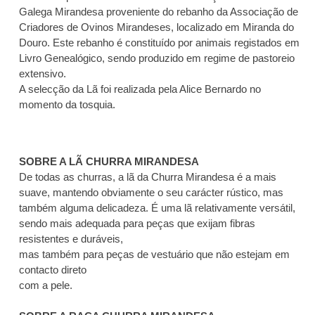
Galega Mirandesa proveniente do rebanho da Associação de
lã
lã
Criadores de Ovinos Mirandeses, localizado em Miranda do
Churra
Churra
Mirandesa
Mirandesa
Douro. Este rebanho é constituído por animais registados em
(em
(em
Livro Genealógico, sendo produzido em regime de pastoreio
bruto)
bruto)
extensivo.
A selecção da Lã foi realizada pela Alice Bernardo no
momento da tosquia.
SOBRE A LÃ CHURRA MIRANDESA
De todas as churras
, a lã da Churra Mirandesa é a mais
suave, mantendo obviamente o seu carácter rústico, mas
também alguma delicadeza. É uma lã relativamente versátil,
sendo mais adequada para peças que exijam fibras
resistentes e duráveis,
mas também para peças de vestuário que não estejam em
contacto direto
com a pele.