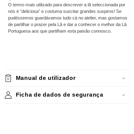
O termo mais utilizado para descrever a lã seleccionada por
nós é "deliciosa" e costuma suscitar grandes suspiros! Se
pudéssemos guardávamos tudo cá no atelier, mas gostamos
de partilhar o prazer pela Lã e dar a conhecer o melhor da Lã
Portuguesa aos que partilham esta paixão connosco.
C
o
Manual de utilizador
n
t
Ficha de dados de segurança
e
ú
d
o