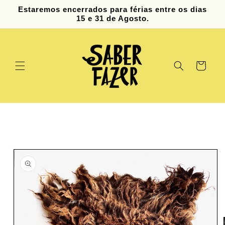
Saltar
Estaremos encerrados para férias entre os dias
para o
15 e 31 de Agosto.
conteúdo
Carrinho
Saltar para
a
informação
do produto