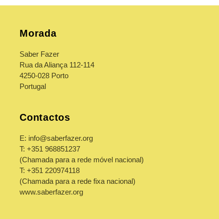
r
e
Morada
c
o
Saber Fazer
Rua da Aliança 112-114
l
4250-028 Porto
h
Portugal
í
v
Contactos
e
E: info@saberfazer.org
l
T: +351 968851237
(Chamada para a rede móvel nacional)
T: +351 220974118
(Chamada para a rede fixa nacional)
www.saberfazer.org