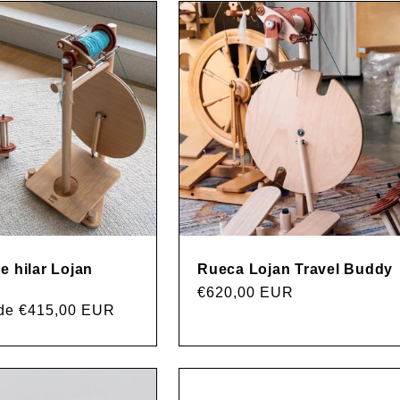
e hilar Lojan
Rueca Lojan Travel Buddy
Precio
€620,00 EUR
r de €415,00 EUR
habitual