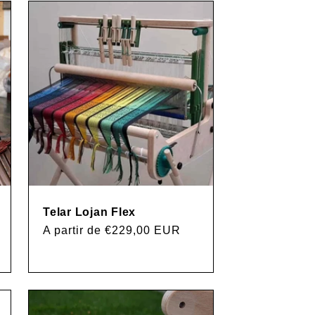
n
Telar Lojan Flex
Precio
A partir de €229,00 EUR
habitual