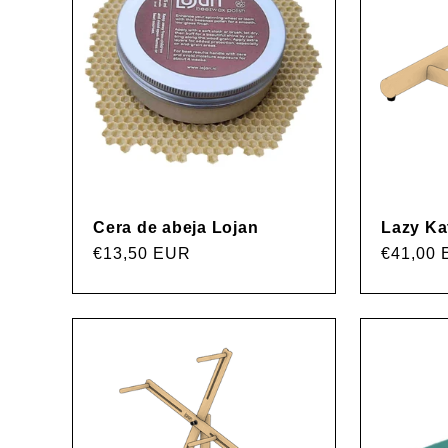
Cera de abeja Lojan
Lazy Ka
Precio
€13,50 EUR
Precio
€41,00
habitual
habitual