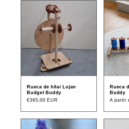
e
c
c
i
ó
Rueca de hilar Lojan
Rueca d
Budget Buddy
Buddy
Precio
€365,00 EUR
Precio
A parti
n
habitual
habitual
: