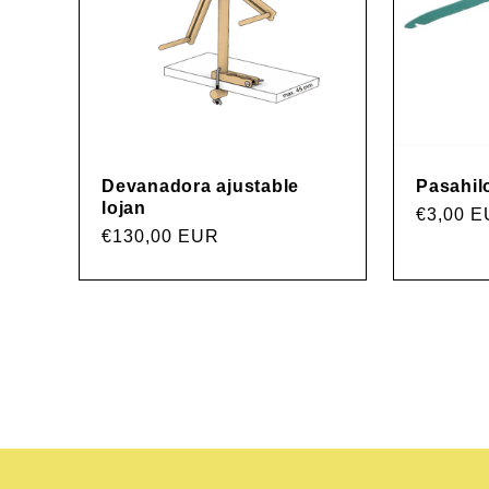
Devanadora ajustable
Pasahil
lojan
Precio
€3,00 
Precio
€130,00 EUR
habitual
habitual