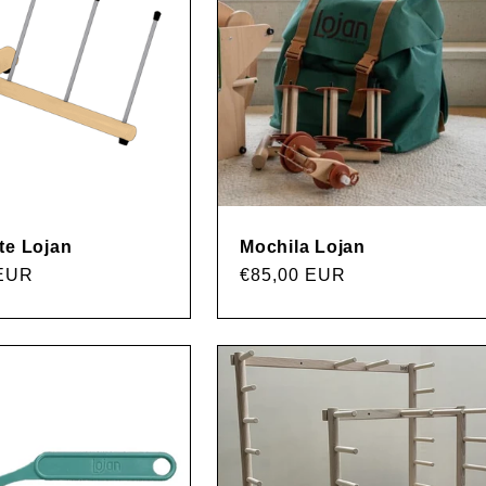
te Lojan
Mochila Lojan
 EUR
Precio
€85,00 EUR
habitual