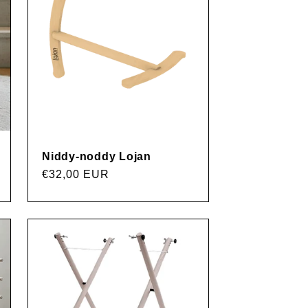
Niddy-noddy Lojan
Precio
€32,00 EUR
habitual