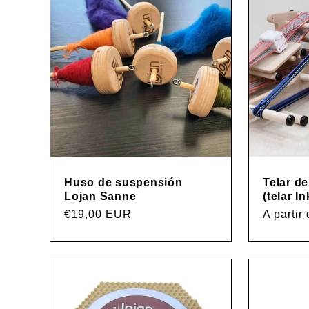
Huso de suspensión
Telar d
Lojan Sanne
(telar In
Precio
€19,00 EUR
Precio
A parti
habitual
habitual