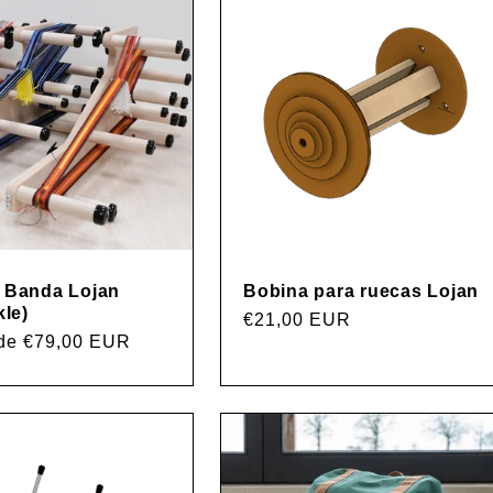
e Banda Lojan
Bobina para ruecas Lojan
kle)
Precio
€21,00 EUR
r de €79,00 EUR
habitual