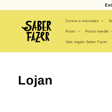
Ir
Est
directamente
al contenido
Cursos e manuales
Ta
Punto
Punch needle
Vale regalo Saber Fazer
C
Lojan
o
l