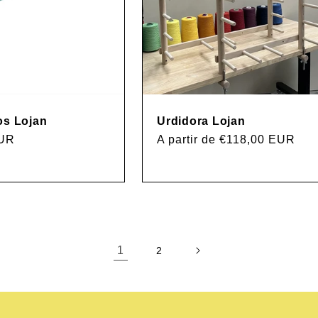
os Lojan
Urdidora Lojan
EUR
Precio
A partir de €118,00 EUR
habitual
1
2